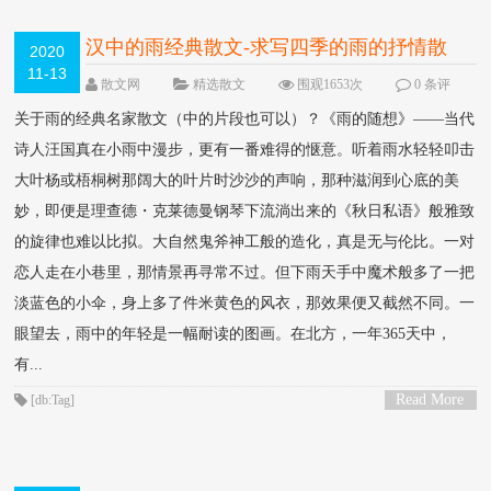
汉中的雨经典散文-求写四季的雨的抒情散
2020
11-13
文？
散文网
精选散文
围观1653次
0 条评
论
关于雨的经典名家散文（中的片段也可以）？《雨的随想》――当代
诗人汪国真在小雨中漫步，更有一番难得的惬意。听着雨水轻轻叩击
大叶杨或梧桐树那阔大的叶片时沙沙的声响，那种滋润到心底的美
妙，即便是理查德・克莱德曼钢琴下流淌出来的《秋日私语》般雅致
的旋律也难以比拟。大自然鬼斧神工般的造化，真是无与伦比。一对
恋人走在小巷里，那情景再寻常不过。但下雨天手中魔术般多了一把
淡蓝色的小伞，身上多了件米黄色的风衣，那效果便又截然不同。一
眼望去，雨中的年轻是一幅耐读的图画。在北方，一年365天中，
有...
Read More
[db:Tag]
>