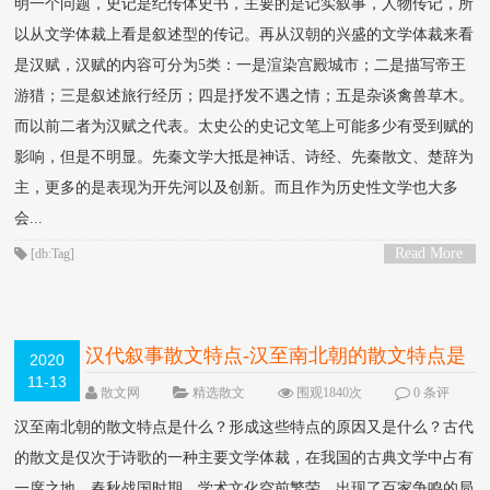
明一个问题，史记是纪传体史书，主要的是记实叙事，人物传记，所
以从文学体裁上看是叙述型的传记。再从汉朝的兴盛的文学体裁来看
是汉赋，汉赋的内容可分为5类：一是渲染宫殿城市；二是描写帝王
游猎；三是叙述旅行经历；四是抒发不遇之情；五是杂谈禽兽草木。
而以前二者为汉赋之代表。太史公的史记文笔上可能多少有受到赋的
影响，但是不明显。先秦文学大抵是神话、诗经、先秦散文、楚辞为
主，更多的是表现为开先河以及创新。而且作为历史性文学也大多
会...
Read More
[db:Tag]
>
汉代叙事散文特点-汉至南北朝的散文特点是
2020
11-13
什么？形成这些特点的原因又是什么？
NEW
散文网
精选散文
围观1840次
0 条评
论
汉至南北朝的散文特点是什么？形成这些特点的原因又是什么？古代
的散文是仅次于诗歌的一种主要文学体裁，在我国的古典文学中占有
一席之地。春秋战国时期，学术文化空前繁荣，出现了百家争鸣的局