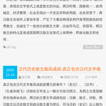
面，表现在文学形式上就是散文的兴起。两汉时期，国家统一，政局
稳定，经济繁荣，社会呈现出一片安定祥和的局面。在此背景下，两
汉散文在创作上更加丰富，产生了大量反映现实和抒发理想抱负的优
秀散文，也诞生了一批杰出的散文大家，比如司马迁、班固等。两汉
散文的特点及形成原因两汉散文在形式上有两种，即政论散文和史
传...
Read More
[db:Tag]
>
汉代历史散文最高成就-真正包含汉代文学最
2020
11-13
高成就是哪几部著作？
NEW
散文网
精选散文
围观2472次
0 条评
论
真正包含汉代文学最高成就是哪几部著作？《史记》、《汉书》、
《孔雀东南飞》汉朝在文学史上一般分为东汉西汉。东西之分是国都
所在地来命名的。两汉的主要文学成就包括：汉赋，散文，诗歌。两
汉散文以历史散文和政论散文最为突出。司马迁的《史记》以人物为