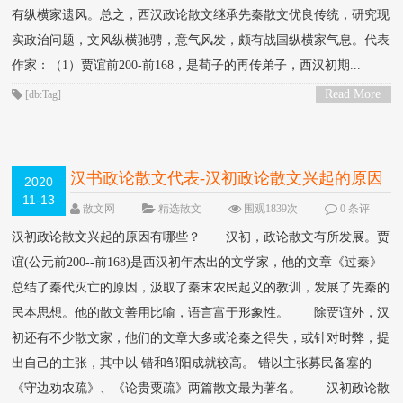
有纵横家遗风。总之，西汉政论散文继承先秦散文优良传统，研究现
实政治问题，文风纵横驰骋，意气风发，颇有战国纵横家气息。代表
作家：（1）贾谊前200-前168，是荀子的再传弟子，西汉初期...
Read More
[db:Tag]
>
汉书政论散文代表-汉初政论散文兴起的原因
2020
11-13
有哪些？
散文网
精选散文
围观1839次
0 条评
论
汉初政论散文兴起的原因有哪些？ 汉初，政论散文有所发展。贾
谊(公元前200--前168)是西汉初年杰出的文学家，他的文章《过秦》
总结了秦代灭亡的原因，汲取了秦末农民起义的教训，发展了先秦的
民本思想。他的散文善用比喻，语言富于形象性。 除贾谊外，汉
初还有不少散文家，他们的文章大多或论秦之得失，或针对时弊，提
出自己的主张，其中以 错和邹阳成就较高。 错以主张募民备塞的
《守边劝农疏》、《论贵粟疏》两篇散文最为著名。 汉初政论散