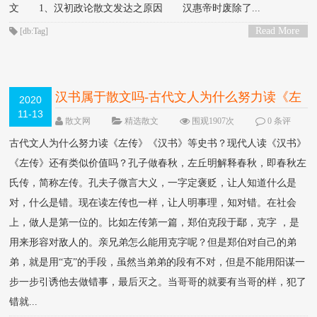
文 1、汉初政论散文发达之原因 汉惠帝时废除了...
Read More
[db:Tag]
>
汉书属于散文吗-古代文人为什么努力读《左
2020
11-13
传》《汉书》等史书？现代人读《汉书》
散文网
精选散文
围观1907次
0 条评
论
《左传》还有类似价值吗？
古代文人为什么努力读《左传》《汉书》等史书？现代人读《汉书》
《左传》还有类似价值吗？孔子做春秋，左丘明解释春秋，即春秋左
氏传，简称左传。孔夫子微言大义，一字定褒贬，让人知道什么是
对，什么是错。现在读左传也一样，让人明事理，知对错。在社会
上，做人是第一位的。比如左传第一篇，郑伯克段于鄢，克字 ，是
用来形容对敌人的。亲兄弟怎么能用克字呢？但是郑伯对自己的弟
弟，就是用“克”的手段，虽然当弟弟的段有不对，但是不能用阳谋一
步一步引诱他去做错事，最后灭之。当哥哥的就要有当哥的样，犯了
错就...