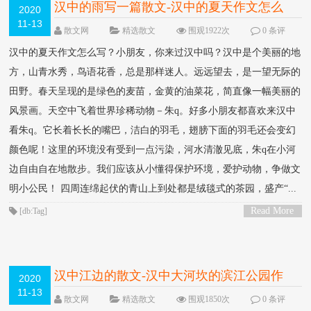
汉中的雨写一篇散文-汉中的夏天作文怎么
2020
11-13
写？
散文网
精选散文
围观1922次
0 条评
论
汉中的夏天作文怎么写？小朋友，你来过汉中吗？汉中是个美丽的地
方，山青水秀，鸟语花香，总是那样迷人。远远望去，是一望无际的
田野。春天呈现的是绿色的麦苗，金黄的油菜花，简直像一幅美丽的
风景画。天空中飞着世界珍稀动物－朱q。好多小朋友都喜欢来汉中
看朱q。它长着长长的嘴巴，洁白的羽毛，翅膀下面的羽毛还会变幻
颜色呢！这里的环境没有受到一点污染，河水清澈见底，朱q在小河
边自由自在地散步。我们应该从小懂得保护环境，爱护动物，争做文
明小公民！ 四周连绵起伏的青山上到处都是绒毯式的茶园，盛产“...
Read More
[db:Tag]
>
汉中江边的散文-汉中大河坎的滨江公园作
2020
11-13
文？
散文网
精选散文
围观1850次
0 条评
论