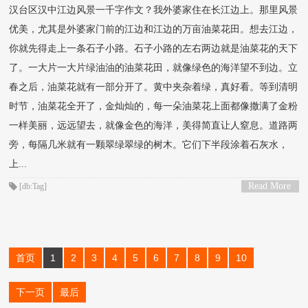
汉台区汉中江边风景一千字作文？我外婆家住在长江边上。那里风景
优美，尤其是外婆家门前的江边和江边的万亩油菜花田。想去江边，
你就先得走上一条石子小路。石子小路的左右两边就是油菜花的天下
了。一大片一大片绿油油的油菜花田，就像绿色的海洋望不到边。立
春之后，油菜花就有一部分开了。黄中夹杂着绿，真好看。等到清明
时节，油菜花全开了，金灿灿的，每一朵油菜花上面都像撒满了金粉
一样美丽，远远望去，就像金色的海洋，美得简直让人窒息。道路两
旁，每隔几米就有一颗翠绿翠绿的树木。它们下半段涂着石灰水，
上...
Read More
[db:Tag]
>
首页
1
2
3
4
5
6
7
8
9
10
下一页
最后