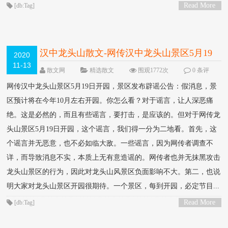
Read More
[db:Tag]
>
汉中龙头山散文-网传汉中龙头山景区5月19
2020
11-13
日开园，景区发布辟谣公告：假消息，景区
散文网
精选散文
围观1772次
0 条评
论
预计将在今年10月左右开园。你怎么看？
网传汉中龙头山景区5月19日开园，景区发布辟谣公告：假消息，景
区预计将在今年10月左右开园。你怎么看？对于谣言，让人深恶痛
绝。这是必然的，而且有些谣言，要打击，是应该的。但对于网传龙
头山景区5月19日开园，这个谣言，我们得一分为二地看。首先，这
个谣言并无恶意，也不必如临大敌。一些谣言，因为网传者调查不
详，而导致消息不实，本质上无有意造谣的。网传者也并无抹黑攻击
龙头山景区的行为，因此对龙头山风景区负面影响不大。第二，也说
明大家对龙头山景区开园很期待。一个景区，每到开园，必定节目...
Read More
[db:Tag]
>