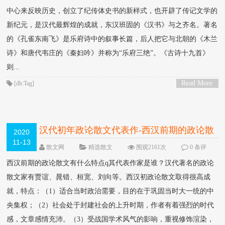
中心来反映历史，创立了纪传体史书的新样式，也开辟了传记文学的
新纪元，是汉代最辉煌的成就，东汉班固的《汉书》与之齐名。著名
的《孔雀东南飞》是乐府诗中的叙事长篇，后人把它与北朝的《木兰
诗》和唐代韦庄的《秦妇吟》并称为“乐府三绝”。《古诗十九首》
则...
Read More
[db:Tag]
>
汉代初年政论散文代表作-西汉前期的政论散
2020
11-13
文有什么特点q其代表作家是谁？
散文网
精选散文
围观2161次
0 条评
论
西汉前期的政论散文有什么特点q其代表作家是谁？汉代著名的政论
散文家有贾谊、晁错、桓宽、刘向等。西汉初政论散文取得很高成
就，特点：（1）适合当时政治需要，目的在于巩固当时大一统的中
央集权；（2）社会处于封建社会的上升时期，作者有着强烈的时代
感，文章感情充沛。（3）受战国学术风气的影响，重视修饰渲染，