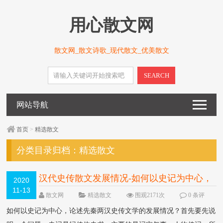
用心散文网
散文网_散文诗歌_现代散文_优美散文
SEARCH
网站导航
首页
>
精选散文
分类目录归档：
精选散文
汉代史传散文发展情况-如何以史记为中心，
2020
11-13
论述先秦两汉史传文学的发展情况？
NEW
散文网
精选散文
围观2171次
0 条评
论
如何以史记为中心，论述先秦两汉史传文学的发展情况？首先要先说