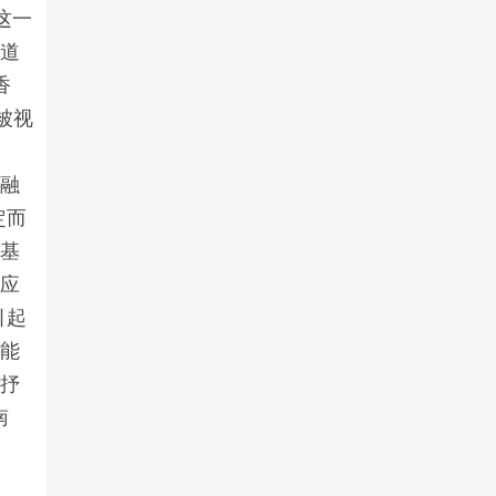
这一
难道
香
被视
。
融
定而
斯基
都应
引起
者能
是抒
南