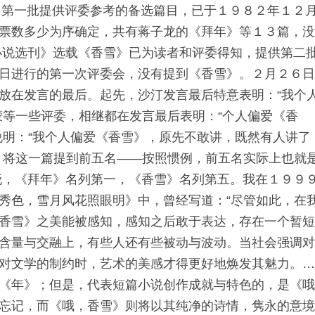
中。第一批提供评委参考的备选篇目，已于１９８２年１２
票数多少为序确定，共有蒋子龙的《拜年》等１３篇，
说选刊》选载《香雪》已为读者和评委得知，提供第二
日进行的第一次评委会，没有提到《香雪》。２月２６
放在发言的最后。起先，沙汀发言最后特意表明：“我个
蒙等一些评委，相继都在发言最后表明：“个人偏爱《香
说明：“我个人偏爱《香雪》，原先不敢讲，既然有人讲了
，将这一篇提到前五名——按照惯例，前五名实际上也就
，《拜年》名列第一，《香雪》名列第五。我在１９９
秀色，雪月风花照眼明》中，曾经写道：“尽管如此，在
香雪》之美能被感知，感知之后敢于表达，存在一个暂
含量与交融上，有些人还有些被动与波动。当社会强调
对文学的制约时，艺术的美感才得更好地焕发其魅力。
《年》；但是，代表短篇小说创作成就与特色的，是《
忘记，而《哦，香雪》则将以其纯净的诗情，隽永的意