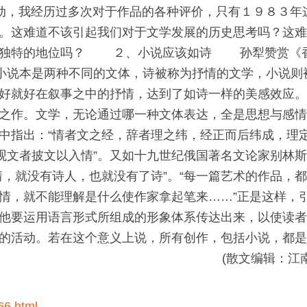
动，我经历过多次对于作品的各种评价，只有１９８３年
。这难道不该引起我们对于文学发展的历史思考吗？这
有其独特的地位吗？ ２、小说应该如诗 孙犁赞赏《
与小说本是两种不同的文体，诗被称为抒情的文学，小说则
好就好在叙事之中的抒情，达到了如诗一样的美感效应
作。文学，无论通过哪一种文体表达，全是思想与感情
中指出：“情者文之经，辞者理之纬，经正而后纬成，理
观文者披文以入情”。又如十九世纪俄国著名文论家别林
，就没有诗人，也就没有了诗”。“每一篇艺术的作品，
情，就不能理解是什么使作家拿起笔来……”正是这样，
他要运用语言形式所组成的形象体系传达出来，以使读
的活动。若在这个意义上说，所有创作，包括小说，都
树】 赞 (散文编辑：江
66.html