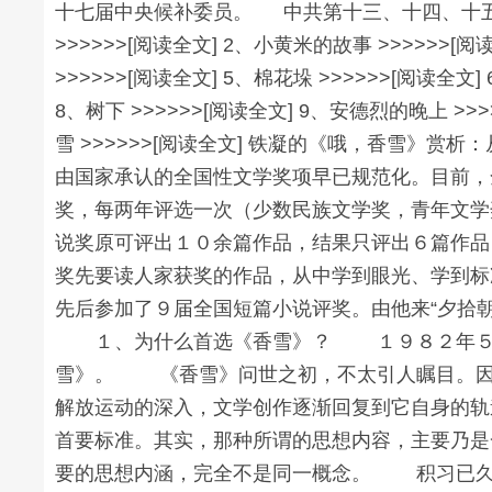
十七届中央候补委员。 中共第十三、十四、十五
>>>>>>[阅读全文] 2、小黄米的故事 >>>>>>[
>>>>>>[阅读全文] 5、棉花垛 >>>>>>[阅读全文]
8、树下 >>>>>>[阅读全文] 9、安德烈的晚上 >>>
雪 >>>>>>[阅读全文] 铁凝的《哦，香雪
由国家承认的全国性文学奖项早已规范化。目前，
奖，每两年评选一次（少数民族文学奖，青年文学
说奖原可评出１０余篇作品，结果只评出６篇作品
奖先要读人家获奖的作品，从中学到眼光、学到标
先后参加了９届全国短篇小说评奖。由他来“夕拾
１、为什么首选《香雪》？ １９８２年５月
雪》。 《香雪》问世之初，不太引人瞩目。因
解放运动的深入，文学创作逐渐回复到它自身的轨
首要标准。其实，那种所谓的思想内容，主要乃是
要的思想内涵，完全不是同一概念。 积习已久