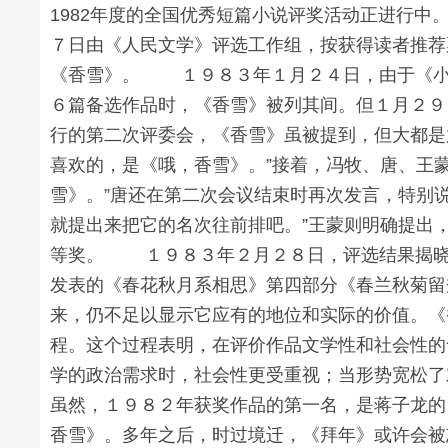
1982年度的全国优秀短篇小说评奖活动正进行
７日由《人民文学》评选工作组，按获得读者推荐
《香雪》。 １９８３年１月２４日，由于《小
６篇备选作品时，《香雪》被列其间。但１月２９
行的第二次评委会，《香雪》虽被提到，但大都是
喜欢的，是《哦，香雪》。”接着，冯牧、唐、王
雪》。”唐还在第二次会议结束时再次发言，特别
就提出来把它的名次往前排吧。”王蒙则明确提出
等奖。 １９８３年２月２８日，评选结果揭晓
发表的《春花秋月系相思》第四部分《春兰秋菊留
来，仍不足以显示它应有的地位和实际的价值。《
程。这个过程表明，在评价作品文学性和社会性的
学的政治需求时，社会性更受重视；当形势宽松了
虽然，１９８２年获奖作品的第一名，是蒋子龙的
香雪》。多年之后，时过境迁，《拜年》或许会被