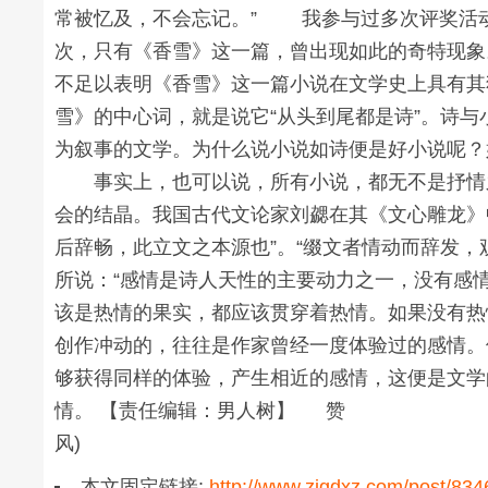
常被忆及，不会忘记。” 我参与过多次评奖活
次，只有《香雪》这一篇，曾出现如此的奇特现象
不足以表明《香雪》这一篇小说在文学史上具
雪》的中心词，就是说它“从头到尾都是诗”。诗
为叙事的文学。为什么说小说如诗便是好小说呢？
事实上，也可以说，所有小说，都无不是抒情之
会的结晶。我国古代文论家刘勰在其《文心雕龙》
后辞畅，此立文之本源也”。“缀文者情动而辞发，
所说：“感情是诗人天性的主要动力之一，没有感情
该是热情的果实，都应该贯穿着热情。如果没有热
创作冲动的，往往是作家曾经一度体验过的感情。
够获得同样的体验，产生相近的感情，这便是文学
情。 【责任编辑：男人
风)
本文固定链接:
http://www.zjgdxz.com/post/834