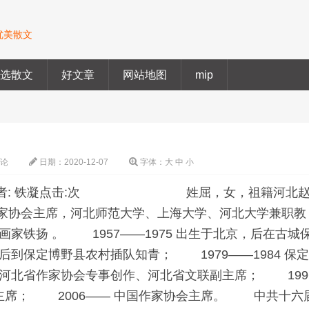
优美散文
精选散文
好文章
网站地图
mip
评论
日期：
2020-12-07
字体：
大
中
小
本站整理 散文作者: 铁凝点击:次 姓屈，女，祖籍河北
作家协会主席，河北师范大学、上海大学、河北大学兼职教
家铁扬 。 1957——1975 出生于北京，后在古城
业后到保定博野县农村插队知青； 1979——1984 保
6 河北省作家协会专事创作、河北省文联副主席； 199
副主席； 2006—— 中国作家协会主席。 中共十六