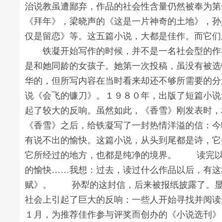
治说教虽遭鄙弃，作品的社会性含量仍然被奉为第
《拜年》，梁晓声的《这是一片神奇的土地》，孙
仅是留恋》等。这五篇小说，大都是佳作。而它们
铁凝开始写作的时候，并不是一名社会型的作者
是和她同龄的女孩子。她第一次投稿，虽没有被选
华的，但所写内容在当时看来却还不够所需要的分
说《会飞的镰刀》。１９８０年，出版了短篇小说
起了较大的反响。虽然如此，《香雪》刚发表时
《香雪》之后，给铁凝写了一封热情洋溢的信：今
有说不出的愉快。这篇小说，从头到尾都是诗，它
它所经过的地方，也都是纯净的境界。 读完以
的愉快……我想：过去，读过什么作品以后，有这
赋》。 孙犁的这封信，后来被报纸披露了。显
社会上引起了巨大的反响：一些人开始寻找并阅读
１月，为推荐佳作参与评奖而创办的《小说选刊》