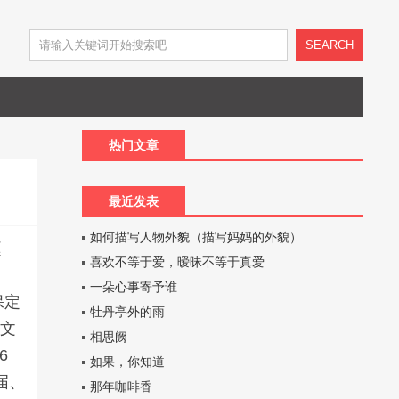
SEARCH
热门文章
最近发表
如何描写人物外貌（描写妈妈的外貌）
赵
喜欢不等于爱，暧昧不等于真爱
一朵心事寄予谁
保定
牡丹亭外的雨
定文
相思阙
6
如果，你知道
届、
那年咖啡香