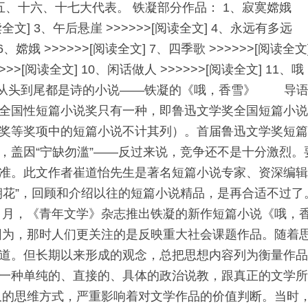
、十六、十七大代表。 铁凝部分作品： 1、寂寞嫦娥
阅读全文] 3、午后悬崖 >>>>>>[阅读全文] 4、永远有多远
 6、嫦娥 >>>>>>[阅读全文] 7、四季歌 >>>>>>[阅读全文
>>>[阅读全文] 10、闲话做人 >>>>>>[阅读全文] 11、
》赏析：从头到尾都是诗的小说——铁凝的《哦，香雪》 导
全国性短篇小说奖只有一种，即鲁迅文学奖全国短篇小
奖等奖项中的短篇小说不计其列）。首届鲁迅文学奖短
，盖因“宁缺勿滥”——反过来说，竞争还不是十分激烈。
准。此文作者崔道怡先生是著名短篇小说专家、资深编
朝花”，回顾和介绍以往的短篇小说精品，是再合适不过了
，《青年文学》杂志推出铁凝的新作短篇小说《哦，
为，那时人们更关注的是反映重大社会课题作品。随着
道。但长期以来形成的观念，总把思想内容列为衡量作
一种单纯的、直接的、具体的政治说教，跟真正的文学
的思维方式，严重影响着对文学作品的价值判断。当时