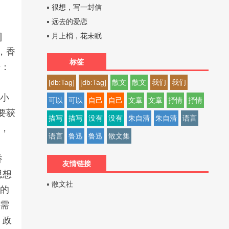
很想，写一封信
远去的爱恋
]
月上梢，花未眠
哦，香
标签
语：
说
[db:Tag]
[db:Tag]
散文
散文
我们
我们
篇小
可以
可以
自己
自己
文章
文章
抒情
抒情
要获
描写
描写
没有
没有
朱自清
朱自清
语言
辑，
语言
鲁迅
鲁迅
散文集
。
香
友情链接
思想
散文社
品的
所需
，政