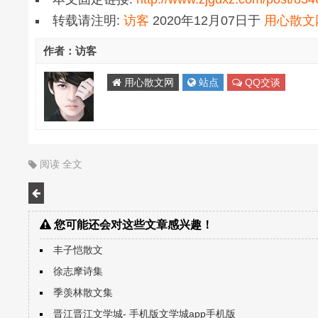
转载请注明:
访客
2020年12月07日
于
用心散文
作者：访客
用心散文网
站点
QQ交谈
阅读
全文
您可能还会对这些文章感兴趣！
丰子恺散文
徐志摩诗集
季羡林散文集
晋江晋江文学城- 手机版文学城app手机版