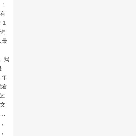
月１
没有
批１
日进
人最
，我
是一
９年
我看
短过
对文
……
哦，
境，