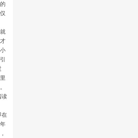
龙的
不仅
。
就
有才
篇小
》引
过
心里
泉。
阅读
壁
即在
３年
时，