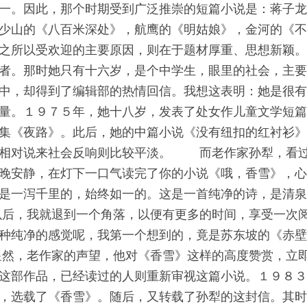
一。因此，那个时期受到广泛推崇的短篇小说是：蒋子
少山的《八百米深处》，航鹰的《明姑娘》，金河的《
之所以受欢迎的主要原因，则在于题材厚重、思想新颖
。那时她只有十六岁，是个中学生，眼里的社会，主要
中，却得到了编辑部的热情回信。我想这表明：她是很
量。１９７５年，她十八岁，发表了处女作儿童文学短
集《夜路》。此后，她的中篇小说《没有纽扣的红衬衫
，相对说来社会反响则比较平淡。 而老作家孙犁，看
晚安静，在灯下一口气读完了你的小说《哦，香雪》，
是一泻千里的，始终如一的。这是一首纯净的诗，是清
后，我就退到一个角落，以便有更多的时间，享受一次
种纯净的感觉呢，我第一个想到的，竟是苏东坡的《赤
然，老作家的声望，他对《香雪》这样的高度赞赏，立
这部作品，已经读过的人则重新审视这篇小说。１９８
，选载了《香雪》。随后，又转载了孙犁的这封信。其