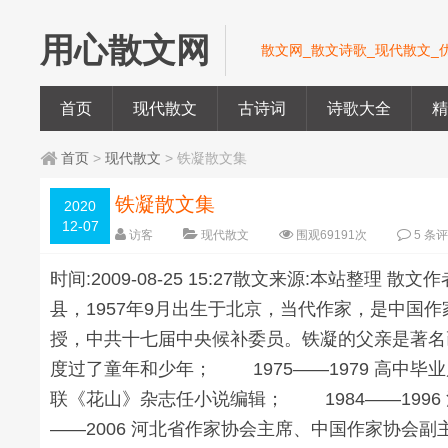
用心散文网
散文网_散文诗歌_现代散文_
首页
现代散文
古诗词
诗歌大全
首页
>
现代散文
> 铁凝散文集
铁凝散文集
2020
12-07
访客
现代散文
围观
69191
次
5 条
时间:2009-08-25 15:27散文来源:
县，1957年9月出生于北京，当代作家，是中国
授，中共十七届中央候补委员。铁凝的父亲是著名画
度过了童年和少年； 1975——1979 高中毕
联《花山》杂志任小说编辑； 1984——199
——2006 河北省作家协会主席、中国作家协会