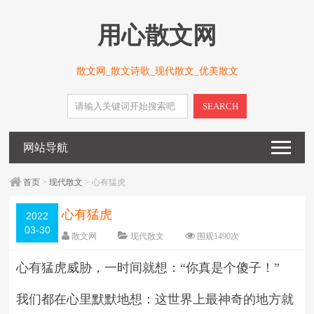
用心散文网
散文网_散文诗歌_现代散文_优美散文
SEARCH
网站导航
首页
>
现代散文
> 心有猛虎
心有猛虎
2022
03-30
散文网
现代散文
围观
1490
次
5 条评论
日期：
2022-03-30
心有猛虎威胁，一时间就想：“你真是个傻子！”
字体：
大
中
小
我们都在心里默默地想：这世界上最神奇的地方就