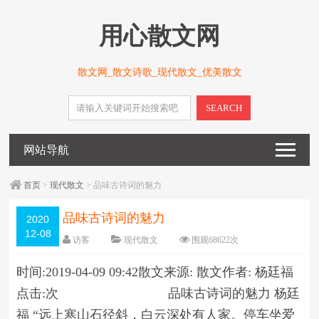
用心散文网
散文网_散文诗歌_现代散文_优美散文
SEARCH
网站导航
首页
>
现代散文
> 品味古诗词的魅力
品味古诗词的魅力
2020
12-08
访客
现代散文
围观
68622
次
5 条评论
日期：
2020-12-08
时间:2019-04-09 09:42散文来源: 散文作者: 杨廷福
字体：
大
中
小
点击:次 品味古诗词的魅力 杨廷
福 “远上寒山石径斜，白云深处有人家。停车坐爱