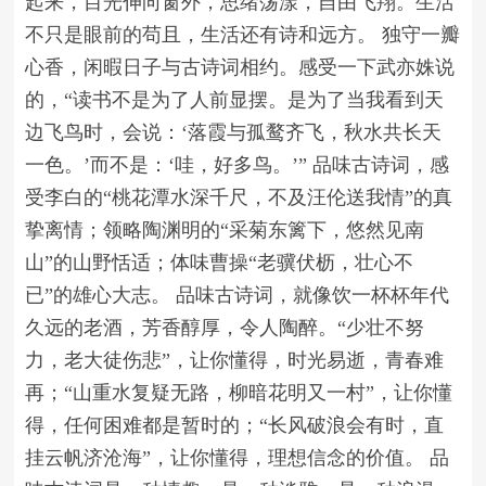
起来，目光伸向窗外，思绪荡漾，自由飞翔。生活
不只是眼前的苟且，生活还有诗和远方。 独守一瓣
心香，闲暇日子与古诗词相约。感受一下武亦姝说
的，“读书不是为了人前显摆。是为了当我看到天
边飞鸟时，会说：‘落霞与孤鹜齐飞，秋水共长天
一色。’而不是：‘哇，好多鸟。’” 品味古诗词，感
受李白的“桃花潭水深千尺，不及汪伦送我情”的真
挚离情；领略陶渊明的“采菊东篱下，悠然见南
山”的山野恬适；体味曹操“老骥伏枥，壮心不
已”的雄心大志。 品味古诗词，就像饮一杯杯年代
久远的老酒，芳香醇厚，令人陶醉。“少壮不努
力，老大徒伤悲”，让你懂得，时光易逝，青春难
再；“山重水复疑无路，柳暗花明又一村”，让你懂
得，任何困难都是暂时的；“长风破浪会有时，直
挂云帆济沧海”，让你懂得，理想信念的价值。 品