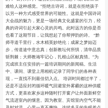
难给人这种感觉。”拒绝古诗词，就是在拒绝孩子
以另一种方式感受世界的可能性。这就是中国诗词
大会战的魅力，更是一场经典文化盛宴的引力，经
典的诗词引起大家心灵的共鸣。此时远方的你是否
也看了这期节目，让我想起了你帮押韵的诗。 “黔
师寻道千里行，水木精英妙绝伦；成家之梦始迈
步，传道途中意志真；创新教坛何所惧，清华品质
斩荆棘；大师教诲牢记心，扎根山区献真情。”为
完成班主任安排的一篇培训期间的新闻稿。生活
中、课间、课堂上用相机记录了同学们的各种表
现，一直找不到最佳切入点。 培训时间都过半了，
还是不适应封闭循环暖气回避室外雾霾的这种供暖
方式，更喜欢家乡这种随时打开窗户让外面新鲜空
气流进室内的惬意。因为教室、宾馆室内空气不能
及时对流，心里一直不爽快，连续多天的失眠差点