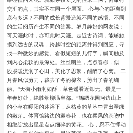
维碰撞的火花。就如穿梭立交的往来车辆，俯瞰有
交汇的点，其实不在同一个层面。 心与心的距离到
底有多远？不同的成长背景造就不同的感悟、不同
的生活阅历产生不同的答案。岁月静好的网友说：
可天涯此时，亦可此时天涯。走近古诗词，能够触
摸到远古的灵魂，跨越时空的距离并得到回应，寻
找一种微妙的感觉。看似短短的几行字，瞬间触及
到内心柔软的最深处。丝丝幽兰，点点春柳，似一
股股暖流润了心田，美化了思絮，酣醉了心窝。 二
月春风似剪刀，裁去了冬的棉衣，剪出了春的绚
丽。“天街小雨润如酥，草色遥看近却无。最是一
年春好处，绝胜烟柳满皇都。”锦绣花园河边山上
的小草在暖阳的沐浴下，从枯黄的草丛中冒出翠绿
的嫩芽。体育馆路边的迎春花，也在柔风的亲吻中
相继绽放出星星点点细碎的黄花。 心，忍不住悸动