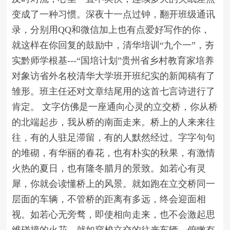
变成了一种习惯。深夜十一点过钟，翻开班级通讯
录，分别用QQ和微信加上也有点爱好写作的你，
就这样在你回复的鼓励中，清华培训“九个一”，夯
实黔师学根基---“国培计划”贵州省乡村教育家培养
对象访省外名校清华大学班开班纪实的新闻稿有了
雏形。班主任还对文章结尾用的这首七言诗进行了
肯定。 文字仿佛是一座通向心灵的立交桥，你从桥
的北端起步，我从桥的南面走来。桥上的人来来往
往，有的人驻足滞留，有的人默然经过。字字句句
的堆砌，有华丽的春花，也有朴实的秋果，有激情
火热的夏日，也有隆冬腊月的景致。如若心有灵
犀，你就会读懂桥上的风景。就如跑在立交桥同一
层面的车辆，不管桥的距离有多远，终会迎面相
视。如若心无旁骛，即使相向走来，也不会激起思