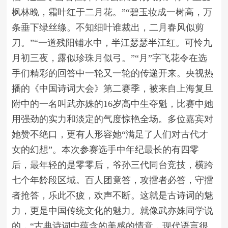
枫林晚，霜叶红于二月花。”“碧玉妆成一树高，万
条垂下绿丝绦。不知细叶谁裁出，二月春风似剪
刀。”“一道残阳铺水中，半江瑟瑟半江红。可怜九
月初三夜，露似珍珠月似弓。”“月”字飞花令在选
手们精彩的回答中一轮又一轮的传递开来。央视热
播的《中国诗词大会》第二赛季，被来自上海复旦
附中的一名叫武亦姝的16岁高中生夺魁，比赛中她
用强劲的实力和淡定的气度惊艳全场。多位嘉宾对
她赞不绝口，更有人形容她“满足了人们对古代才
女的幻想”。本次参赛选手中年纪最长的有四零
后，最年轻的是零零后，爷孙三代同台竞技，横跨
七个年龄段区域。百人团竟答，攻擂者必答，守擂
者抢答，乐此不疲，欢声不断。这就是古诗词的魅
力，更是中国传统文化的魅力。就像武亦姝同学说
的，“古典诗词中蕴含的美感的情意，现代语言很